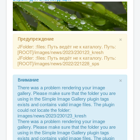
Абитуриенту
Студенту
ДПО
×
Выпускнику
Предупреждение
JFolder: :files: Путь ведёт не к каталогу. Путь:
Сотруднику
[ROOT]/images/news/2023/230123_kresh
JFolder: :files: Путь ведёт не к каталогу. Путь:
Противодействие терроризму и экстремизму
[ROOT]/images/news/2022/221228_sps
Инклюзивное образование
×
Внимание
Blog
There was a problem rendering your image
About
gallery. Please make sure that the folder you are
using in the Simple Image Gallery plugin tags
Author Login
exists and contains valid image files. The plugin
could not locate the folder:
images/news/2023/230123_kresh
There was a problem rendering your image
gallery. Please make sure that the folder you are
using in the Simple Image Gallery plugin tags
exists and contains valid image files. The plugin