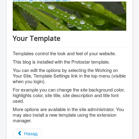
Абитуриенту
Студенту
ДПО
Your Template
Выпускнику
Сотруднику
Templates control the look and feel of your website.
Противодействие терроризму и экстремизму
This blog is installed with the Protostar template.
You can edit the options by selecting the Working on
Инклюзивное образование
Your Site, Template Settings link in the top menu (visible
Blog
when you login).
For example you can change the site background color,
About
highlights color, site title, site description and title font
used.
Author Login
More options are available in the site administrator. You
may also install a new template using the extension
manager.
Назад