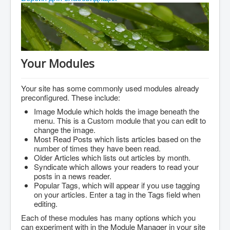
Абитуриенту
Студенту
ДПО
Your Modules
Выпускнику
Сотруднику
Your site has some commonly used modules already
preconfigured. These include:
Противодействие терроризму и экстремизму
Image Module which holds the image beneath the
Инклюзивное образование
menu. This is a Custom module that you can edit to
change the image.
Blog
Most Read Posts which lists articles based on the
number of times they have been read.
About
Older Articles which lists out articles by month.
Syndicate which allows your readers to read your
Author Login
posts in a news reader.
Popular Tags, which will appear if you use tagging
on your articles. Enter a tag in the Tags field when
editing.
Each of these modules has many options which you
can experiment with in the Module Manager in your site