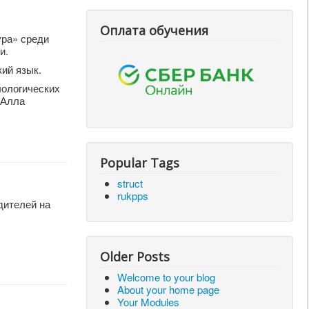
Оплата обучения
ура» среди
и.
ий язык.
лологических
 Алла
Popular Tags
struct
rukpps
дителей на
Older Posts
Welcome to your blog
About your home page
Your Modules