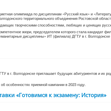
метная олимпиада по дисциплинам «Русский язык» и «Литерат
лгодонского территориального объединения Ростовской област
дающих творческими способностями, любящих и ценящих русск
мпетентное жюри, председателем которого стала кандидат фи
гуманитарные дисциплины» ИТ (филиала) ДГТУ в г. Волгодонске
 ДГТУ в г. Волгодонске приглашает будущих абитуриентов и их ро
 об особенностях приемной кампании в 2023 году.
авки «Готовимся к экзамену: История»