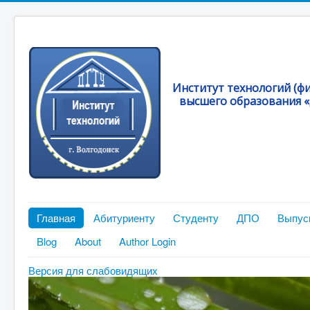
Институт технологий (ф
высшего образования «
Главная
Абитуриенту
Студенту
ДПО
Выпус
Blog
About
Author Login
Версия для слабовидящих