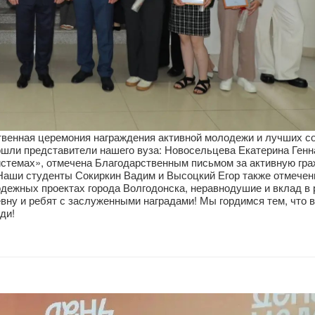
твенная церемония награждения активной молодежи и лучших со
ошли представители нашего вуза: Новосельцева Екатерина Генн
системах», отмечена Благодарственным письмом за активную гр
 Наши студенты Сокиркин Вадим и Высоцкий Егор также отмече
дежных проектах города Волгодонска, неравнодушие и вклад в 
ну и ребят с заслуженными наградами! Мы гордимся тем, что 
ди!