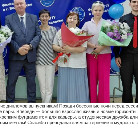
ние дипломов выпускникам! Позади бессонные ночи перед сесси
 пары. Впереди — большая взрослая жизнь и новые горизонты
крепким фундаментом для карьеры, а студенческая дружба дли
воим мечтам! Спасибо преподавателям за терпение и мудрость, 