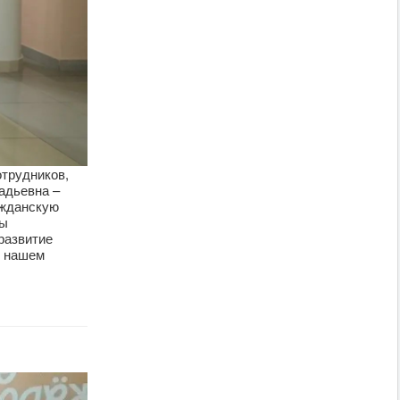
трудников,
адьевна –
ажданскую
ны
развитие
в нашем