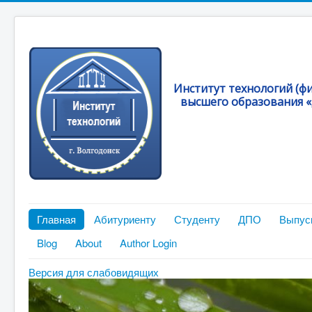
Институт технологий (ф
высшего образования «
Главная
Абитуриенту
Студенту
ДПО
Выпус
Blog
About
Author Login
Версия для слабовидящих