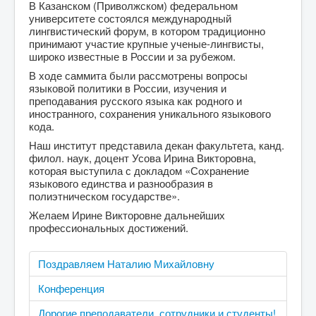
В Казанском (Приволжском) федеральном
университете состоялся международный
лингвистический форум, в котором традиционно
принимают участие крупные ученые-лингвисты,
широко известные в России и за рубежом.
В ходе саммита были рассмотрены вопросы
языковой политики в России, изучения и
преподавания русского языка как родного и
иностранного, сохранения уникального языкового
кода.
Наш институт представила декан факультета, канд.
филол. наук, доцент Усова Ирина Викторовна,
которая выступила с докладом «Сохранение
языкового единства и разнообразия в
полиэтническом государстве».
Желаем Ирине Викторовне дальнейших
профессиональных достижений.
Поздравляем Наталию Михайловну
Конференция
Дорогие преподаватели, сотрудники и студенты!