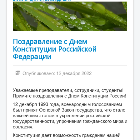
Абитуриенту
Студенту
ДПО
Выпускнику
Поздравление с Днем
Конституции Российской
Сотруднику
Федерации
Противодействие терроризму и экстремизму
Инклюзивное образование
Опубликовано: 12 декабря 2022
Blog
Уважаемые преподаватели, сотрудники, студенты!
About
Примите поздравления с Днем Конституции России!
Author Login
12 декабря 1993 года, всенародным голосованием
был принят Основной Закон государства, что стало
важнейшим этапом в укреплении российской
государственности, упрочнения гражданского мира и
согласия.
Конституция дает возможность гражданам нашей