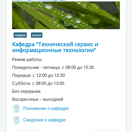
Абитуриенту
Студенту
ДПО
rukpps
struct
Выпускнику
Кафедра "Технический сервис и
Сотруднику
информационные технологии"
Противодействие терроризму и экстремизму
Режим работы:
Инклюзивное образование
Понедельник - пятница: с 08:00 до 15:30
Перерыв: с 12:00 до 12:30
Blog
Суббота: с 08:00 до 13:00
About
Без перерыва
Author Login
Воскресенье – выходной
Положение о кафедре
Сведения о кафедре