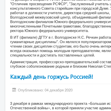
"Отличник просвещения РСФСР", "Заслуженный учитель ш
консультативного Совета старейшин при городской Думе.
работал в должности учителя, директора средней школы,
Волгодонский межвузовский центр, объединявший филиалы
Волгодонским филиалом Южного федерального университе
многочисленными Почетными грамотами, благодарственны
ректора Южного федерального университета.
В ИТ (филиале) ДГТУ в г. Волгодонске Н.С. Речкин рабо
гуманитарные дисциплины". Он являлся популяризатором 
чтении своих дисциплин студентам, его было очень интере
всегда оказывал помощь молодым преподавателям, являл
специальности и достигать поставленных целей.
Администрация, профессорско-преподавательский состав,
глубокое соболезнование родным и близким Николая Степ
Каждый день горжусь Россией!
Опубликовано: 04 декабря 2020
3 декабря в рамках международного проекта «Большая ис
Отечественной войны», в которой приняли участие админ