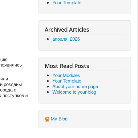
Your Template
Archived Articles
апреля, 2026
кцию
 появились
Most Read Posts
Your Modules
тили
Your Template
ли розданы
About your home page
города о
Welcome to your blog
 поступков и
My Blog