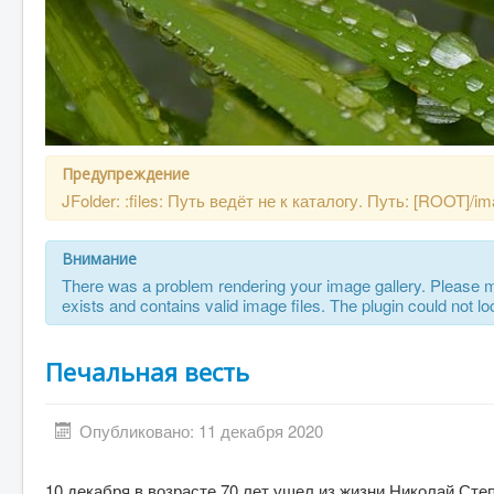
Предупреждение
JFolder: :files: Путь ведёт не к каталогу. Путь: [ROOT]/
Внимание
There was a problem rendering your image gallery. Please ma
exists and contains valid image files. The plugin could not
Печальная весть
Опубликовано: 11 декабря 2020
10 декабря в возрасте 70 лет ушел из жизни Николай Сте