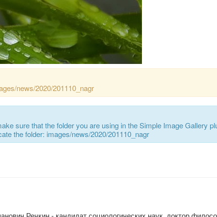
images/news/2020/201110_nagr
ke sure that the folder you are using in the Simple Image Gallery pl
 locate the folder: images/news/2020/201110_nagr
панович Речкин - кандидат социологических наук, доктор филос