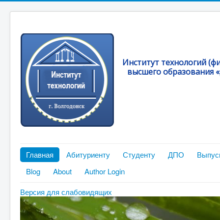
Институт технологий (ф
высшего образования «
Главная
Абитуриенту
Студенту
ДПО
Выпус
Blog
About
Author Login
Версия для слабовидящих