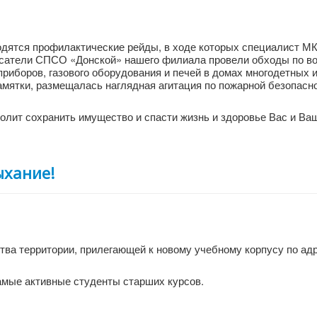
одятся профилактические рейды, в ходе которых специалист М
асатели СПСО «Донской» нашего филиала провели обходы по в
риборов, газового оборудования и печей в домах многодетных 
мятки, размещалась наглядная агитация по пожарной безопасно
лит сохранить имущество и спасти жизнь и здоровье Вас и Ваш
ыхание!
тва территории, прилегающей к новому учебному корпусу по ад
самые активные студенты старших курсов.