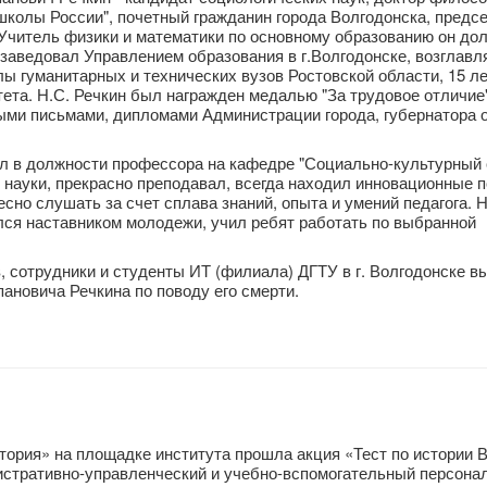
колы России", почетный гражданин города Волгодонска, предс
 Учитель физики и математики по основному образованию он дол
 заведовал Управлением образования в г.Волгодонске, возглавл
 гуманитарных и технических вузов Ростовской области, 15 л
та. Н.С. Речкин был награжден медалью "За трудовое отличие"
ми письмами, дипломами Администрации города, губернатора о
тал в должности профессора на кафедре "Социально-культурный 
науки, прекрасно преподавал, всегда находил инновационные 
сно слушать за счет сплава знаний, опыта и умений педагога. Н
ся наставником молодежи, учил ребят работать по выбранной
 сотрудники и студенты ИТ (филиала) ДГТУ в г. Волгодонске 
ановича Речкина по поводу его смерти.
тория» на площадке института прошла акция «Тест по истории 
истративно-управленческий и учебно-вспомогательный персонал