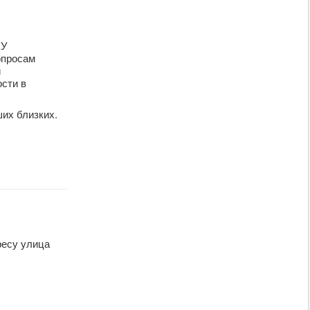
КУ
опросам
и
сти в
их близких.
ресу улица