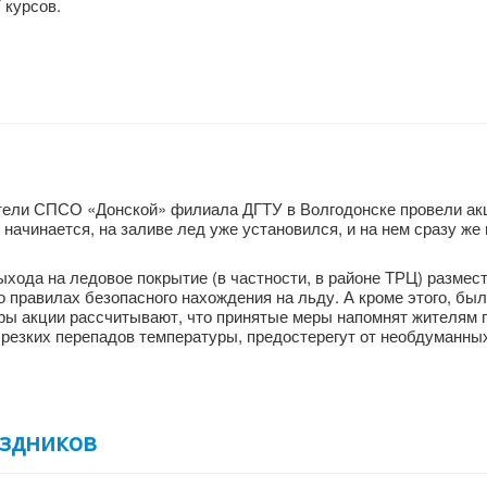
 курсов.
атели СПСО «Донской» филиала ДГТУ в Волгодонске провели а
о начинается, на заливе лед уже установился, и на нем сразу же
ыхода на ледовое покрытие (в частности, в районе ТРЦ) размес
 правилах безопасного нахождения на льду. А кроме этого, бы
оры акции рассчитывают, что принятые меры напомнят жителям 
 резких перепадов температуры, предостерегут от необдуманных
аздников