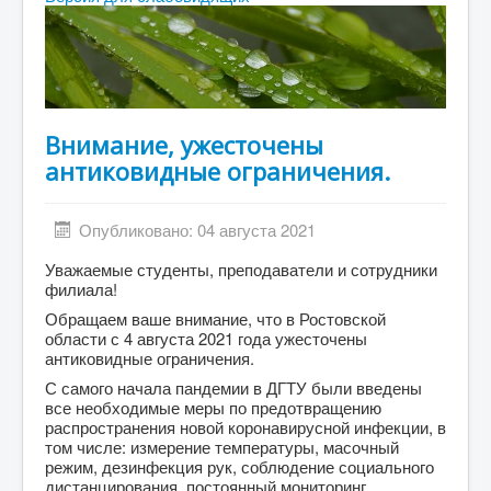
Абитуриенту
Студенту
ДПО
Выпускнику
Внимание, ужесточены
антиковидные ограничения.
Сотруднику
Противодействие терроризму и экстремизму
Опубликовано: 04 августа 2021
Инклюзивное образование
Уважаемые студенты, преподаватели и сотрудники
Blog
филиала!
Обращаем ваше внимание, что в Ростовской
About
области с 4 августа 2021 года ужесточены
антиковидные ограничения.
Author Login
С самого начала пандемии в ДГТУ были введены
все необходимые меры по предотвращению
распространения новой коронавирусной инфекции, в
том числе: измерение температуры, масочный
режим, дезинфекция рук, соблюдение социального
дистанцирования, постоянный мониторинг