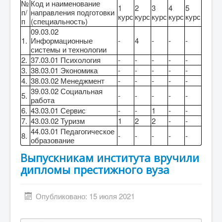
№
Код и наименование
1
2
3
4
5
п/
направления подготовки
курс
курс
курс
курс
курс
п
(специальность)
09.03.02
1.
Информационные
-
4
-
-
-
системы и технологии
2.
37.03.01 Психология
-
-
-
-
-
3.
38.03.01 Экономика
-
-
-
-
-
4.
38.03.02 Менеджмент
-
-
-
-
-
39.03.02 Социальная
5.
-
-
-
-
-
работа
6.
43.03.01 Сервис
-
-
1
-
-
7.
43.03.02 Туризм
1
2
2
-
-
44.03.01 Педагогическое
8.
-
-
-
-
-
образование
Выпускникам института вручили
дипломы престижного вуза
Опубликовано: 15 июля 2021