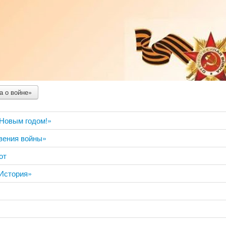
а о войне»
Новым годом!»
вения войны»
от
 История»