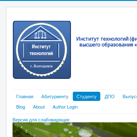
Институт технологий (ф
высшего образования «
Главная
Абитуриенту
Студенту
ДПО
Выпус
Blog
About
Author Login
Версия для слабовидящих