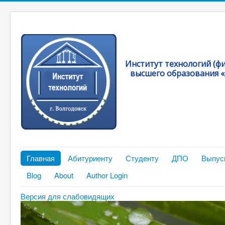
Институт технологий (ф
высшего образования «
Главная
Абитуриенту
Студенту
ДПО
Выпус
Blog
About
Author Login
Версия для слабовидящих