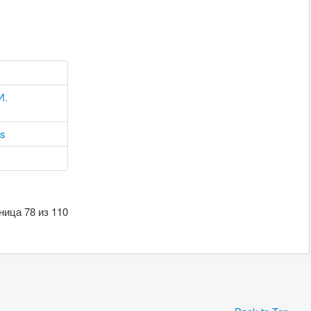
И.
gs
ница 78 из 110