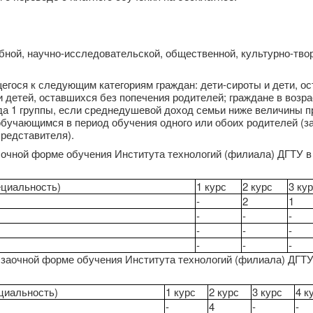
ной, научно-исследовательской, общественной, культурно-тво
гося к следующим категориям граждан: дети-сироты и дети, о
и детей, оставшихся без попечения родителей; граждане в возра
да 1 группы, если среднедушевой доход семьи ниже величины п
 обучающимся в период обучения одного или обоих родителей (з
представителя).
чной форме обучения Института технологий (филиала) ДГТУ в 
ециальность)
1 курс
2 курс
3 ку
-
2
1
-
-
-
-
-
-
-
-
-
аочной форме обучения Института технологий (филиала) ДГТУ 
циальность)
1 курс
2 курс
3 курс
4 к
-
4
-
-