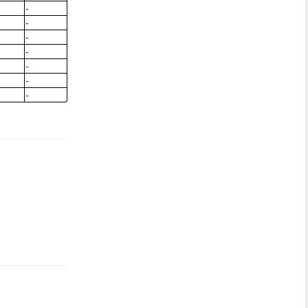
-
-
-
-
-
-
-