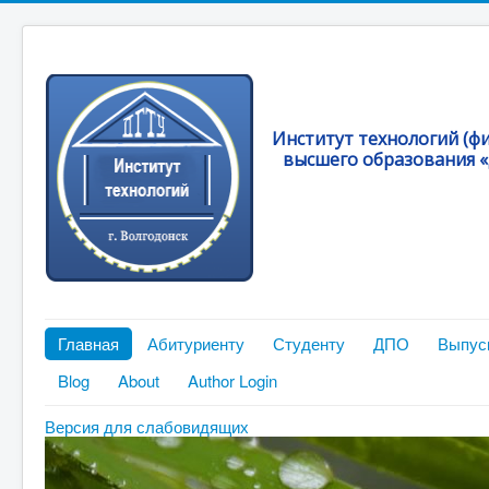
Институт технологий (ф
высшего образования «
Главная
Абитуриенту
Студенту
ДПО
Выпус
Blog
About
Author Login
Версия для слабовидящих