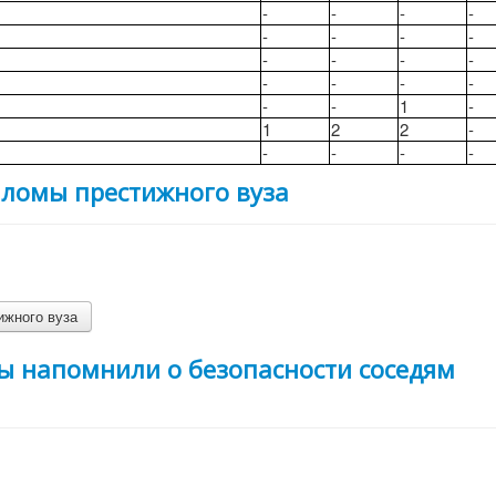
-
-
-
-
-
-
-
-
-
-
-
-
-
-
-
-
-
-
1
-
1
2
2
-
-
-
-
-
пломы престижного вуза
ижного вуза
ы напомнили о безопасности соседям