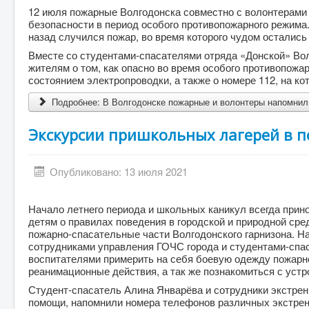
12 июля пожарные Волгодонска совместно с волонтерами 
безопасности в период особого противопожарного режима.
назад случился пожар, во время которого чудом осталис
Вместе со студентами-спасателями отряда «Донской» Во
жителям о том, как опасно во время особого противопожар
состоянием электропроводки, а также о номере 112, на ко
Подробнее: В Волгодонске пожарные и волонтеры напомнили
Экскурсии пришкольных лагерей в п
Опубликовано: 13 июля 2021
Начало летнего периода и школьных каникул всегда прин
детям о правилах поведения в городской и природной сре
пожарно-спасательные части Волгодонского гарнизона. Н
сотрудниками управления ГОЧС города и студентами-спа
воспитателями примерить на себя боевую одежду пожарно
реанимационные действия, а так же познакомиться с уст
Студент-спасатель Алина Январёва и сотрудники экстре
помощи, напомнили номера телефонов различных экстре