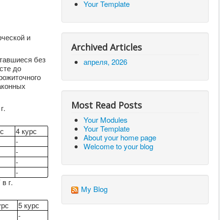
Your Template
рческой и
Archived Articles
ставшиеся без
апреля, 2026
сте до
рожиточного
аконных
Most Read Posts
г.
Your Modules
Your Template
рс
4 курс
About your home page
-
Welcome to your blog
-
-
-
в г.
My Blog
урс
5 курс
-