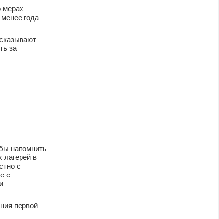
о мерах
 менее года
ссказывают
ть за
 бы напомнить
 лагерей в
стно с
е с
и
ния первой