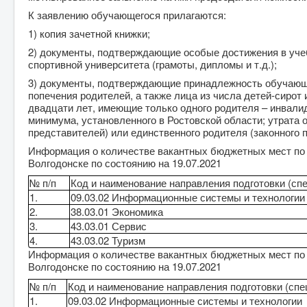
К заявлению обучающегося прилагаются:
1) копия зачетной книжки;
2) документы, подтверждающие особые достижения в учеб
спортивной университета (грамоты, дипломы и т.д.);
3) документы, подтверждающие принадлежность обучающе
попечения родителей, а также лица из числа детей-сирот 
двадцати лет, имеющие только одного родителя – инвали
минимума, установленного в Ростовской области; утрата
представителей) или единственного родителя (законного 
Информация о количестве вакантных бюджетных мест по о
Волгодонске по состоянию на 19.07.2021
№ п/п
Код и наименование направления подготовки (сп
1.
09.03.02 Информационные системы и технологии
2.
38.03.01 Экономика
3.
43.03.01 Сервис
4.
43.03.02 Туризм
Информация о количестве вакантных бюджетных мест по з
Волгодонске по состоянию на 19.07.2021
№ п/п
Код и наименование направления подготовки (спе
1.
09.03.02 Информационные системы и технологии