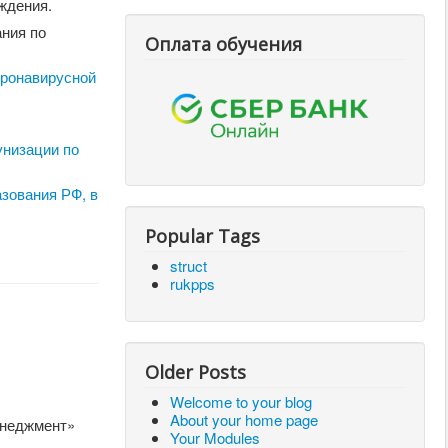
ждения.
ния по
Оплата обучения
оронавирусной
унизации по
зования РФ, в
Popular Tags
struct
rukpps
Older Posts
Welcome to your blog
About your home page
енеджмент»
Your Modules