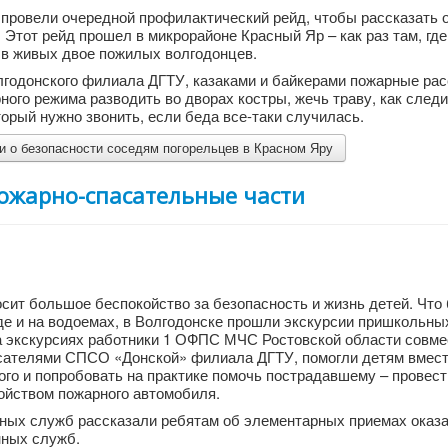
провели очередной профилактический рейд, чтобы рассказать 
 Этот рейд прошел в микрорайоне Красный Яр – как раз там, где
ь в живых двое пожилых волгодонцев.
лгодонского филиала ДГТУ, казаками и байкерами пожарные ра
ного режима разводить во дворах костры, жечь траву, как следи
торый нужно звонить, если беда все-таки случилась.
 о безопасности соседям погорельцев в Красном Яру
ожарно-спасательные части
осит большое беспокойство за безопасность и жизнь детей. Что
де и на водоемах, в Волгодонске прошли экскурсии пришкольных
а экскурсиях работники 1 ОФПС МЧС Ростовской области совме
сателями СПСО «Донской» филиала ДГТУ, помогли детям вмест
го и попробовать на практике помочь пострадавшему – провест
ройством пожарного автомобиля.
нных служб рассказали ребятам об элементарных приемах оказа
нных служб.