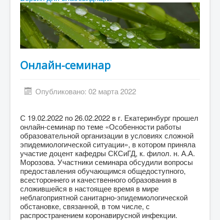
Абитуриенту
Студенту
ДПО
Выпускнику
Онлайн-семинар
Сотруднику
Опубликовано: 02 марта 2022
Противодействие терроризму и экстремизму
Инклюзивное образование
С 19.02.2022 по 26.02.2022 в г. Екатеринбург прошел
онлайн-семинар по теме «Особенности работы
Blog
образовательной организации в условиях сложной
эпидемиологической ситуации», в котором приняла
About
участие доцент кафедры СКСиГД, к. филол. н. А.А.
Author Login
Морозова. Участники семинара обсудили вопросы
предоставления обучающимся общедоступного,
всестороннего и качественного образования в
сложившейся в настоящее время в мире
неблагоприятной санитарно-эпидемиологической
обстановке, связанной, в том числе, с
распространением коронавирусной инфекции.