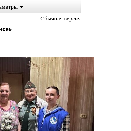
аметры
Обычная версия
нске