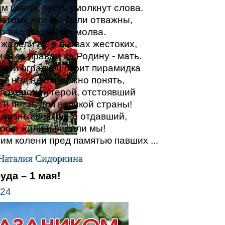
м цветы, пусть умолкнут слова.
отому, что вы были отважны,
 о вас сохраняет молва.
 жалели вы в битвах жестоких,
ь за правду, за Родину - мать.
мной оградкой стоит пирамидка
ою над нею и можно понять,
 похоронен герой, отстоявший
 и честь для великой страны!
и жизнь свою рано отдавший,
чтобы жили и верили мы!
им колени пред памятью павших ...
Наталия Сидоркина
уда – 1 мая!
024