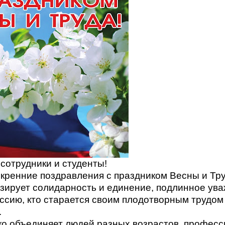
сотрудники и студенты!
кренние поздравления с праздником Весны и Тру
ирует солидарность и единение, подлинное уваж
оссию, кто старается своим плодотворным трудом
.
ко объединяет людей разных возрастов, професс