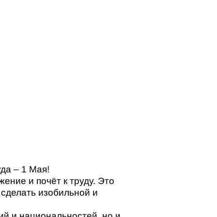
да – 1 Мая!
ение и почёт к труду. Это
 сделать изобильной и
ий и национальностей, но и