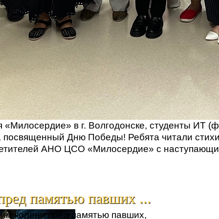
 «Милосердие» в г. Волгодонске, студенты ИТ (
, посвященный Дню Победы! Ребята читали стихи
осетителей АНО ЦСО «Милосердие» с наступающи
ред памятью павших ...
им колени пред памятью павших,