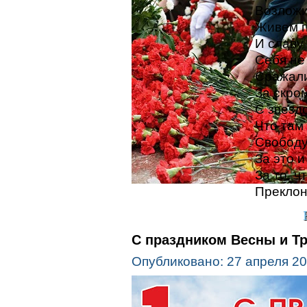
Возложи
Живем п
И славу
Себя не
Сражалис
За скро
С звезд
Что там
Свободу
За это 
За то, 
Преклон
С праздником Весны и Тр
Опубликовано: 27 апреля 2